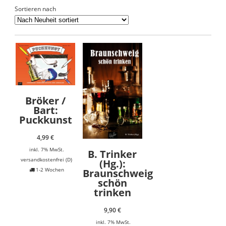
Sortieren nach
Bröker /
Bart:
Puckkunst
4,99
€
inkl. 7% MwSt.
B. Trinker
versandkostenfrei (D)
(Hg.):
1-2 Wochen
Braunschweig
schön
trinken
9,90
€
inkl. 7% MwSt.