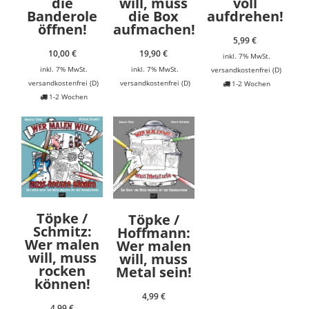
die
will, muss
voll
Banderole
die Box
aufdrehen!
öffnen!
aufmachen!
5,99
€
10,00
€
19,90
€
inkl. 7% MwSt.
inkl. 7% MwSt.
inkl. 7% MwSt.
versandkostenfrei (D)
versandkostenfrei (D)
versandkostenfrei (D)
1-2 Wochen
1-2 Wochen
Töpke /
Töpke /
Schmitz:
Hoffmann:
Wer malen
Wer malen
will, muss
will, muss
rocken
Metal sein!
können!
4,99
€
4,99
€