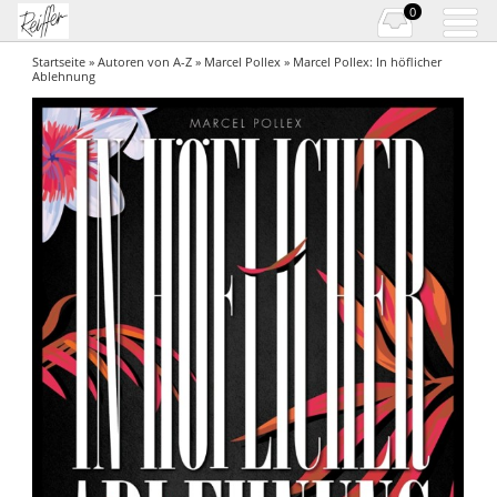
0
Startseite
»
Autoren von A-Z
»
Marcel Pollex
» Marcel Pollex: In höflicher
Ablehnung