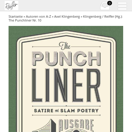
0
Startseite
»
Autoren von A-Z
»
Axel Klingenberg
» Klingenberg / Reiffer (Hg.):
The Punchliner Nr. 10