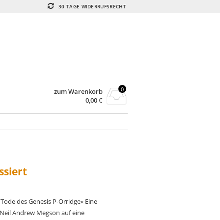
30 TAGE WIDERRUFSRECHT
0
zum Warenkorb
0,00
€
ssiert
 Tode des Genesis P-Orridge« Eine
 Neil Andrew Megson auf eine